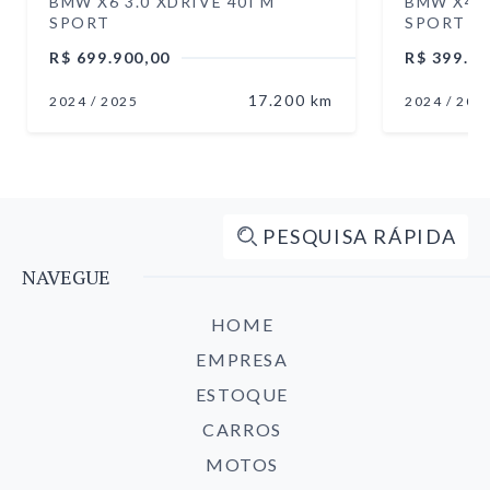
BMW X6 3.0 XDRIVE 40I M
BMW X4 2
SPORT
SPORT
R$ 699.900,00
R$ 399.90
17.200 km
2024 /
2025
2024 /
202
PESQUISA RÁPIDA
NAVEGUE
HOME
EMPRESA
ESTOQUE
CARROS
MOTOS