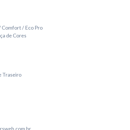
/ Comfort / Eco Pro
nça de Cores
e Traseiro
orsweb.com.br