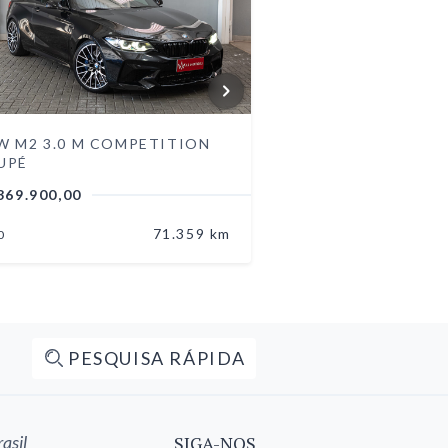
W M2 3.0 M COMPETITION
BMW X3 2.0 XDRIV
UPÉ
30E HÍBRIDO
369.900,00
R$ 359.900,00
71.359 km
0
2024
PESQUISA RÁPIDA
asil
SIGA-NOS