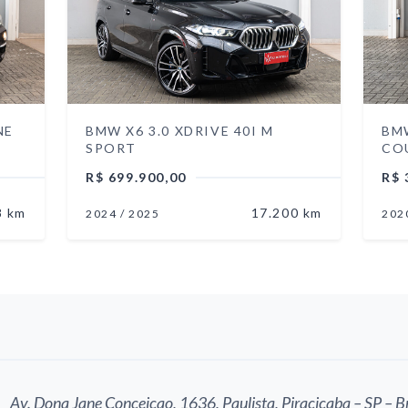
NE
BMW X6 3.0 XDRIVE 40I M
BM
SPORT
CO
R$ 699.900,00
R$ 
8 km
17.200 km
2024 /
2025
202
Av. Dona Jane Conceicao, 1636, Paulista, Piracicaba – SP – Br