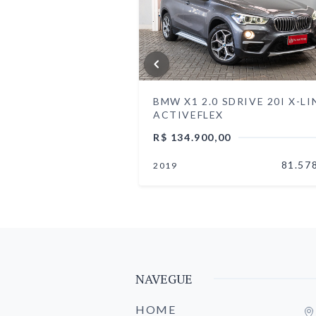
DRIVE 40I M
BMW X1 2.0 SDRIVE 20I X-LI
ACTIVEFLEX
0
R$ 134.900,00
29.721 km
81.57
2019
NAVEGUE
HOME